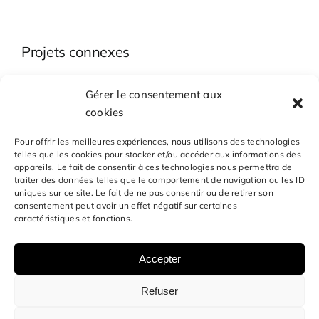
Projets connexes
Salle des
Gérer le consentement aux
Centre Social
Machines du
cookies
des Trois
11/19
Quartiers
LOOS EN
Pour offrir les meilleures expériences, nous utilisons des technologies
TOURCOING
GOHELLE
telles que les cookies pour stocker et/ou accéder aux informations des
appareils. Le fait de consentir à ces technologies nous permettra de
traiter des données telles que le comportement de navigation ou les ID
uniques sur ce site. Le fait de ne pas consentir ou de retirer son
consentement peut avoir un effet négatif sur certaines
caractéristiques et fonctions.
BUREAU VOLANT Architectes
Accepter
10 bis Rue du moulin Tonton – 59200 TOURCOING – Tel
03
20 255 343
–
contact@bureauvolant.com
Refuser
Tous droits réservés ©bureauvolant.com |
Mentions légales
|