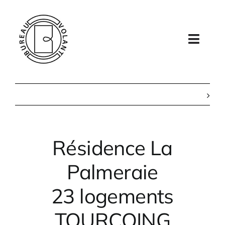
Passer
au
contenu
Toggl
Navig
Élément de menu
Agence
Projets
Résidence La
Contact
Palmeraie
23 logements
TOURCOING