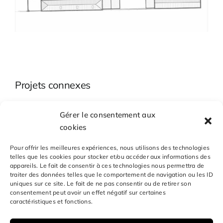
Projets connexes
Réhabilitation
Gérer le consentement aux
du couvent des
Musée de la
cookies
Soeurs du Bon
Résistance
Pasteur
BONDUES
Pour offrir les meilleures expériences, nous utilisons des technologies
80 logements
telles que les cookies pour stocker et/ou accéder aux informations des
SAINT OMER
appareils. Le fait de consentir à ces technologies nous permettra de
traiter des données telles que le comportement de navigation ou les ID
uniques sur ce site. Le fait de ne pas consentir ou de retirer son
consentement peut avoir un effet négatif sur certaines
caractéristiques et fonctions.
BUREAU VOLANT Architectes