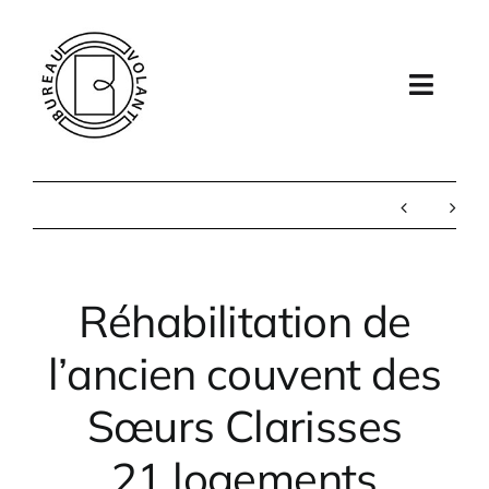
Passer
au
contenu
Toggl
Navig
Élément de menu
Agence
Projets
Réhabilitation de
Contact
l’ancien couvent des
Sœurs Clarisses
21 logements